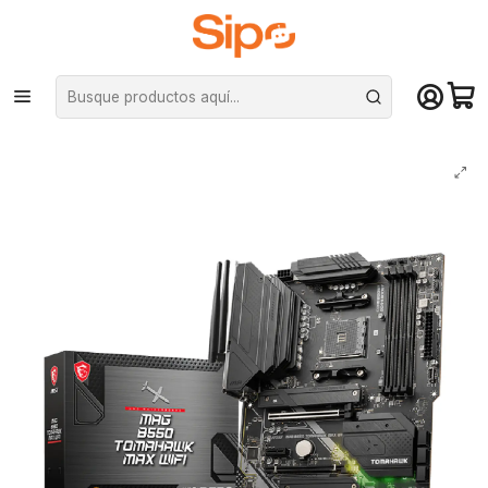
¡Compra hasta mediodía y recibe hoy! De lunes a sábado en el gran
Santiago. Envío gratis desde $29.990
Inicio
Componentes PC
Placas Madre
AMD AM4
Placa Madre MSI MAG B550 TOMAHAWK MAX WIFI AM4, DDR4, ATX