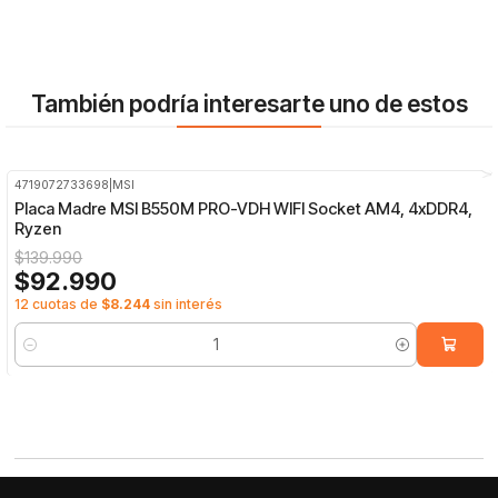
También podría interesarte uno de estos
4719072733698
|
MSI
-34%
OFF
Placa Madre MSI B550M PRO-VDH WIFI Socket AM4, 4xDDR4,
Ryzen
$139.990
$92.990
12 cuotas de
$8.244
sin interés
Cantidad