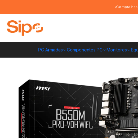
Inicio
Componentes PC
Placas Madre
AMD AM4
Placa Madre MSI 
¡Compra hast
PC Armadas
Componentes PC
Monitores
Equ