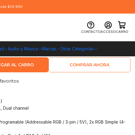
desde $29.990
I B550M PRO-VDH WIFI Socket AM4,
CONTACTO
ACCESO
CARRO
ad
Audio y Música
Marcas
Otras Categorías
O CHILE
GAR AL CARRO
COMPRAR AHORA
favoritos
)
, Dual channel
rogramable (Addressable RGB / 3-pin / 5V), 2x RGB Simple (4-