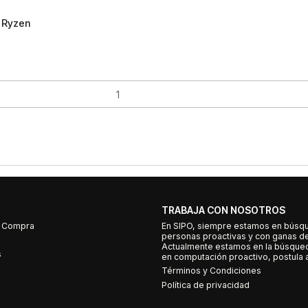
 Ryzen
TRABAJA CON NOSOTROS
e Compra
En SIPO, siempre estamos en búsq
personas proactivas y con ganas d
Actualmente estamos en la búsqued
s
en computación proactivo, postula a
Términos y Condiciones
Política de privacidad