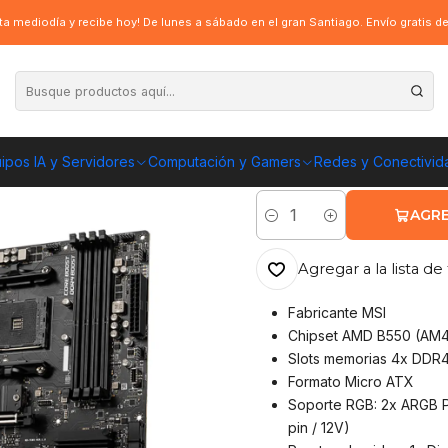
B550M PRO-VDH WIFI Socket AM4, 4xDDR4, Ryzen
a mediodía y recibe hoy! De lunes a sábado en el gran Santiago. Envío gratis 
|
Placa Madre MS
4xDDR4, Ryzen
ipos IA y Servidores
Computación y Gamers
Redes y Conectivid
ENVÍO GRATIS A TOD
AGRE
Cantidad
Agregar a la lista de 
Fabricante MSI
Chipset AMD B550 (AM4
Slots memorias 4x DDR4
Formato Micro ATX
Soporte RGB: 2x ARGB P
pin / 12V)