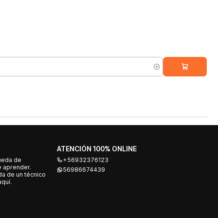
ATENCIÓN 100% ONLINE
ueda de
+56932376123
e aprender.
56986674439
a de un técnico
quí.