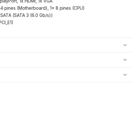
splayPort, 1x HDMI, 1x VGA
24 pines (Motherboard), 1x 8 pines (CPU)
 SATA (SATA 3 (6.0 Gb/s))
PCI_E1)