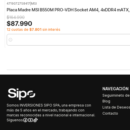
4719072758417
|
MSI
-47%
OFF
Placa Madre MSI B550M PRO-VDH Socket AM4, 4xDDR4 mATX,
$164.990
$87.990
12 cuotas de
$7.801
sin interés
Cantidad
NAVEGACIÓN
Seguimineto d
Blog
Somos INVERSIONES SIPO SPA, una empresa con
Lista de Deseo
más de 5 años en el mercado, trabajando con
Contacto
marcas reconocidas a nivel nacional e internacional.
Síguenos