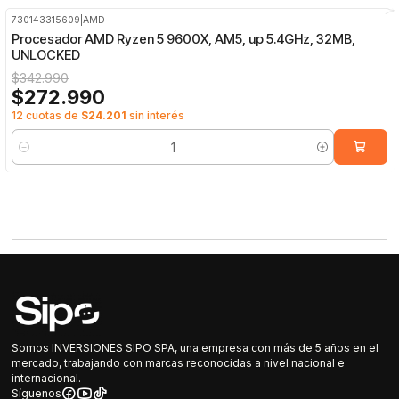
730143315609
|
AMD
-20%
OFF
Procesador AMD Ryzen 5 9600X, AM5, up 5.4GHz, 32MB,
UNLOCKED
$342.990
$272.990
12 cuotas de
$24.201
sin interés
Cantidad
Somos INVERSIONES SIPO SPA, una empresa con más de 5 años en el
mercado, trabajando con marcas reconocidas a nivel nacional e
internacional.
Síguenos