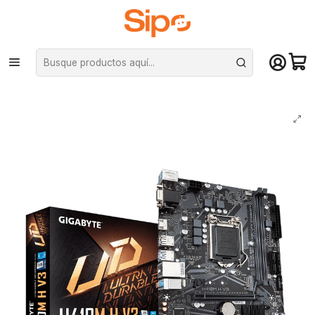
¡Compra hasta mediodía y recibe hoy! De lunes a sábado en el gran
Santiago. Envío gratis desde $29.990
Inicio
Componentes PC
Placas Madre
Intel LGA 1200
Placa Madre Gigabyte H410M H V3 (LGA1200, DDR4 2133/2933MHz, M.2,
MicroATX) - In