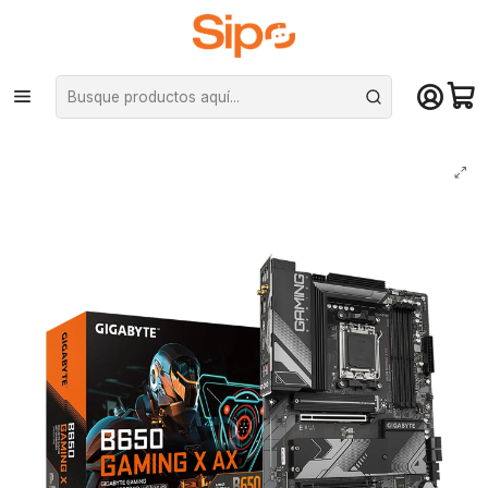
¡Compra hasta mediodía y recibe hoy! De lunes a sábado en el gran
Santiago. Envío gratis desde $29.990
Inicio
Componentes PC
Placas Madre
AMD AM5
Placa Madre Gigabyte B650 Gaming X AX, AMD AM5, DDR5, ATX