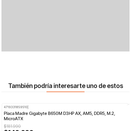
También podría interesarte uno de estos
4719331859510
|
-18%
OFF
Placa Madre Gigabyte B650M D3HP AX, AM5, DDR5, M.2,
MicroATX
$181.990