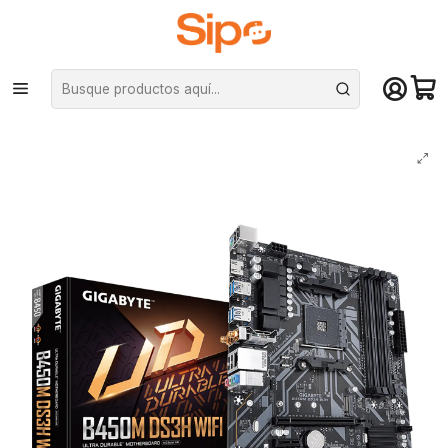
¡Compra hasta mediodía y recibe hoy! De lunes a sábado en el gran
Santiago. Envío gratis desde $29.990
Inicio
Componentes PC
Placas Madre
AMD AM4
Placa Madre Gigabyte B450M DS3H WIFI, Socket AM4, Micro-ATX