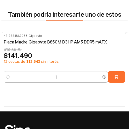
También podría interesarte uno de estos
4719331867058
|
Gigabyte
-22%
OFF
Placa Madre Gigabyte B850M D3HP AM5 DDR5 mATX
$180.990
$141.490
12 cuotas de
$12.543
sin interés
Cantidad