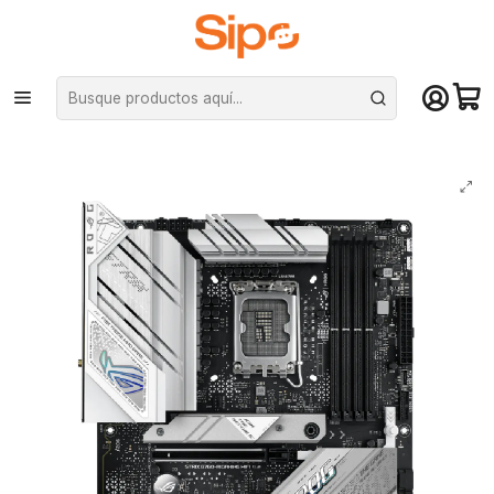
¡Compra hasta mediodía y recibe hoy! De lunes a sábado en el gran
Santiago. Envío gratis desde $29.990
Inicio
Componentes PC
Placas Madre
Intel LGA 1700
Placa Madre Asus ROG STRIX B760-A GAMING WIFI, LGA 1700 DDR5,
ATX