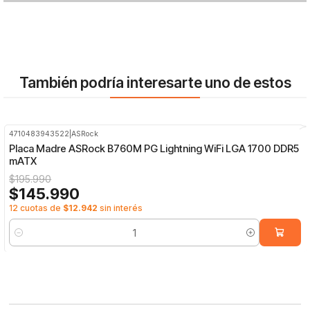
También podría interesarte uno de estos
4710483943522
|
ASRock
-26%
OFF
Placa Madre ASRock B760M PG Lightning WiFi LGA 1700 DDR5
mATX
$195.990
$145.990
12 cuotas de
$12.942
sin interés
Cantidad