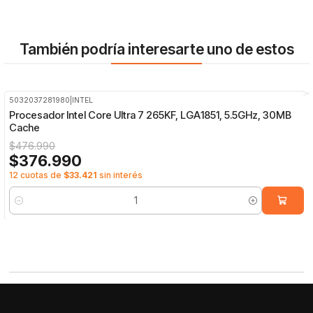
También podría interesarte uno de estos
5032037281980
|
INTEL
-21%
OFF
Procesador Intel Core Ultra 7 265KF, LGA1851, 5.5GHz, 30MB
Cache
$476.990
$376.990
12 cuotas de
$33.421
sin interés
Cantidad