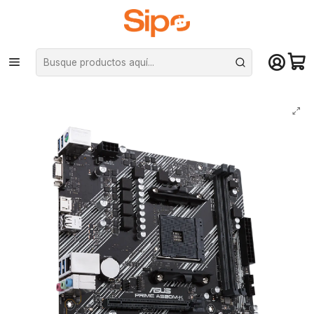
¡Compra hasta mediodía y recibe hoy! De lunes a sábado en el gran
Santiago. Envío gratis desde $29.990
Inicio
Componentes PC
Placas Madre
AMD AM4
Placa Madre Asus PRIME A520M-K/CSM AM4 DDR4, mATX Dual Chanel