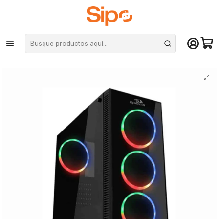
¡Compra hasta mediodía y recibe hoy! De lunes a sábado en el gran
Santiago. Envío gratis desde $29.990
Inicio
Pc Armadas
Pc Indominus Ryzen 5, 5600g, Radeon Vega 8, Ram 16GB, SSD 500GB