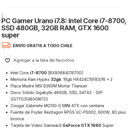
|
PC Gamer Urano i7.8: Intel Core i7-8700,
SSD 480GB, 32GB RAM, GTX 1600
super
ENVÍO GRATIS A TODO CHILE
Agregar a la lista de favoritos
Intel Core
i7-8700
[BX80684I78700]
Memoria Ram Hypex
32gb
: 16gb HX424C15FB3/16 x 2
Placa Madre MSI B360M Mortar Titanium
Disco Sólido Gigabyte 480GB, SSD, SATA3 - (GP-
GSTFS31480GNTD)
Cougar Gabinete MG130-G MINI ATX con ventana
Fuente de Poder Redragon RPGS GC-PS002, 600W, 80 plus
bronce
Tarjeta de Video Gainward
GeForce GTX 1660
Super