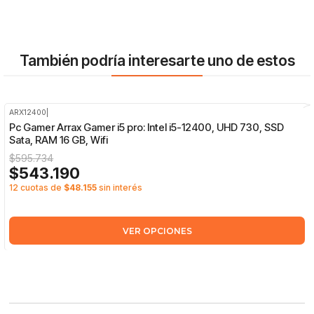
También podría interesarte uno de estos
ARX12400
|
-9%
OFF
Pc Gamer Arrax Gamer i5 pro: Intel i5-12400, UHD 730, SSD
Sata, RAM 16 GB, Wifi
$595.734
$543.190
12 cuotas de
$48.155
sin interés
VER OPCIONES