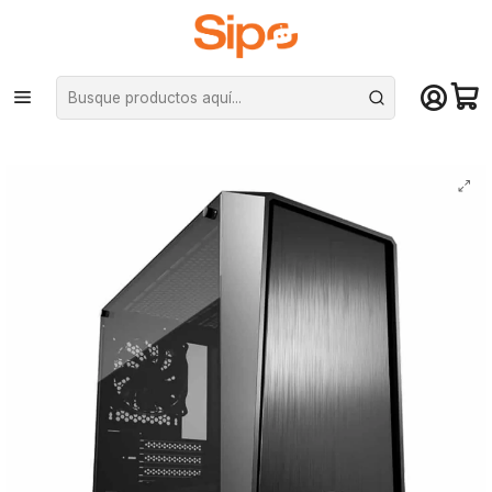
¡Compra hasta mediodía y recibe hoy! De lunes a sábado en el gran
Santiago. Envío gratis desde $29.990
Inicio
Pc Armadas
PC Gamer Urano i7.8: Intel Core i7-8700, SSD 480GB, 32GB RAM, GTX
1600 super