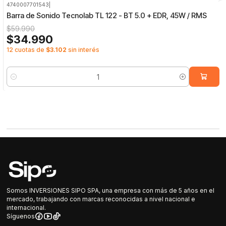
4740007701543
|
-42%
OFF
Barra de Sonido Tecnolab TL 122 - BT 5.0 + EDR, 45W / RMS
$59.990
$34.990
12 cuotas de
$3.102
sin interés
Cantidad
Somos INVERSIONES SIPO SPA, una empresa con más de 5 años en el
mercado, trabajando con marcas reconocidas a nivel nacional e
internacional.
Síguenos