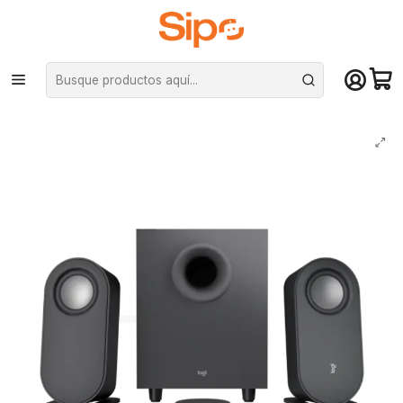
¡Compra hasta mediodía y recibe hoy! De lunes a sábado en el gran
Santiago. Envío gratis desde $29.990
Inicio
Audio y música
Parlantes PC y Subwoofer
Parlantes Logitech Z407 Subwoofer 80W Bluetooth, 3.5mm, m-USB