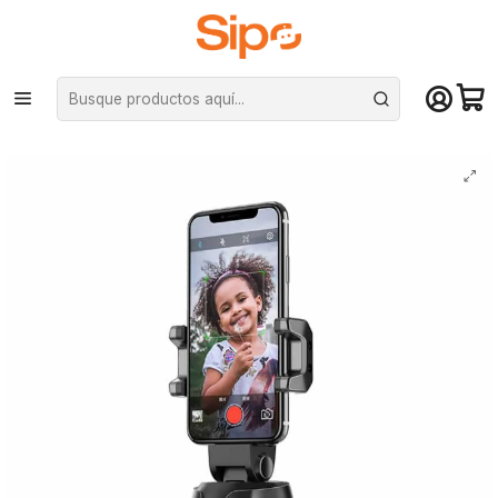
¡Compra hasta mediodía y recibe hoy! De lunes a sábado en el gran
Santiago. Envío gratis desde $29.990
Inicio
Otras categorías
Soporte celulares, tables y notebooks
Estabilizador, Seguidor Robot Apai Genie para celular - Selfie Smart