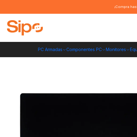
Inicio
Computación y Gamers
Mouse Pad
Mousepad Fantech MP64 XL
¡Compra hast
PC Armadas
Componentes PC
Monitores
Equ