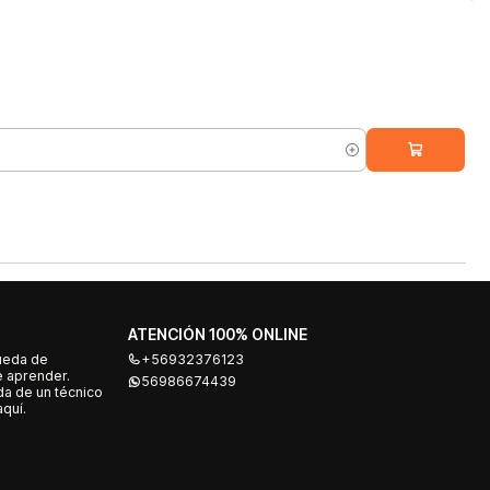
ATENCIÓN 100% ONLINE
ueda de
+56932376123
e aprender.
56986674439
a de un técnico
quí.