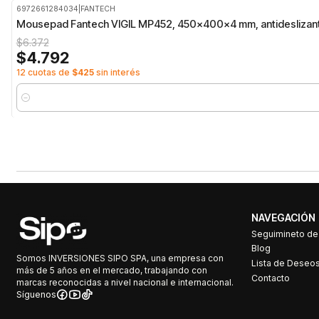
6972661284034
|
FANTECH
-25%
OFF
Mousepad Fantech VIGIL MP452, 450x400x4 mm, antideslizan
$6.372
$4.792
12 cuotas de
$425
sin interés
Cantidad
NAVEGACIÓN
Seguimineto d
Blog
Somos INVERSIONES SIPO SPA, una empresa con
Lista de Deseo
más de 5 años en el mercado, trabajando con
Contacto
marcas reconocidas a nivel nacional e internacional.
Síguenos