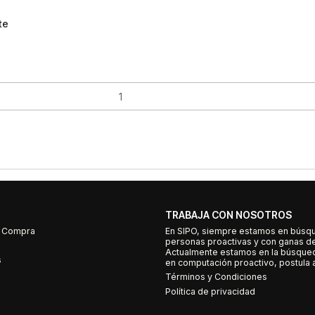
te
TRABAJA CON NOSOTROS
e Compra
En SIPO, siempre estamos en búsq
personas proactivas y con ganas d
Actualmente estamos en la búsqued
s
en computación proactivo, postula a
Términos y Condiciones
Política de privacidad