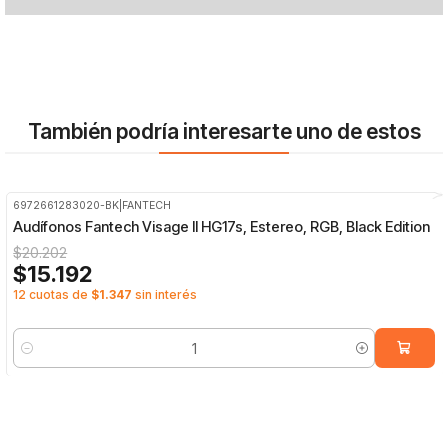
También podría interesarte uno de estos
6972661283020-BK
|
FANTECH
-25%
OFF
Audífonos Fantech Visage II HG17s, Estereo, RGB, Black Edition
$20.202
$15.192
12 cuotas de
$1.347
sin interés
Cantidad