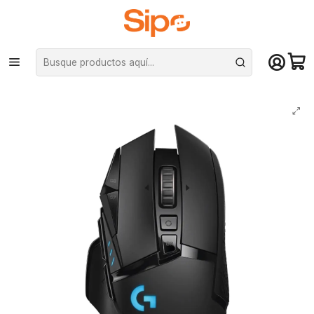
¡Compra hasta mediodía y recibe hoy! De lunes a sábado en el gran
Santiago. Envío gratis desde $29.990
Inicio
Computación y Gamers
Mouse
Mouse Logitech G502 Lightspeed, 25600dpi, RGB, 1ms, Bluetooth