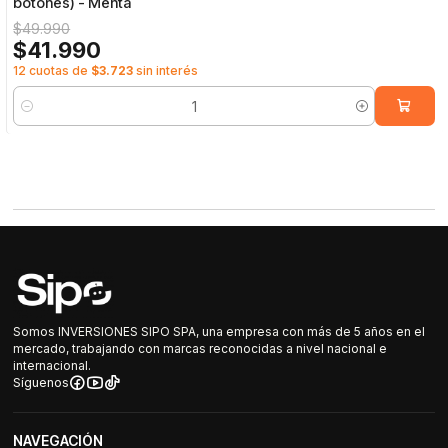
botones) - Menta
$49.990
$41.990
12 cuotas de
$3.723
sin interés
Cantidad
Somos INVERSIONES SIPO SPA, una empresa con más de 5 años en el
mercado, trabajando con marcas reconocidas a nivel nacional e
internacional.
Síguenos
NAVEGACIÓN