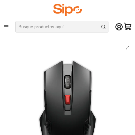
¡Compra hasta mediodía y recibe hoy! De lunes a sábado en el gran
Santiago. Envío gratis desde $29.990
Inicio
Computación y Gamers
Mouse
Mouse Gamer Inalámbrico Fantech RAIGOR II WG10 Black Edition