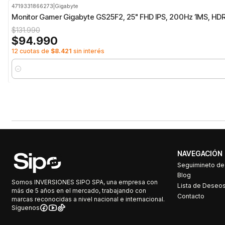
4719331866273
|
Gigabyte
-28%
OFF
Monitor Gamer Gigabyte GS25F2, 25" FHD IPS, 200Hz 1MS, HD
$131.990
$94.990
12 cuotas de
$8.421
sin interés
Cantidad
NAVEGACIÓN
Seguimineto d
Blog
Somos INVERSIONES SIPO SPA, una empresa con
Lista de Deseo
más de 5 años en el mercado, trabajando con
Contacto
marcas reconocidas a nivel nacional e internacional.
Síguenos