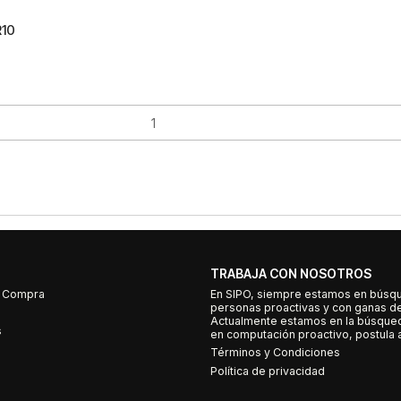
R10
TRABAJA CON NOSOTROS
e Compra
En SIPO, siempre estamos en búsq
personas proactivas y con ganas d
Actualmente estamos en la búsqued
s
en computación proactivo, postula a
Términos y Condiciones
Política de privacidad