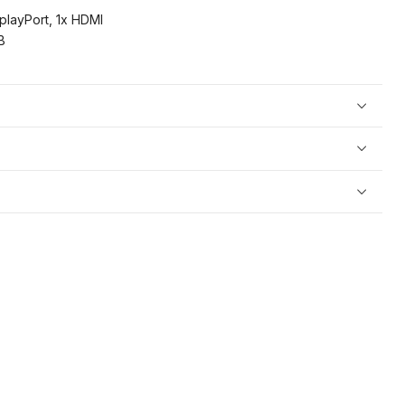
playPort, 1x HDMI
B