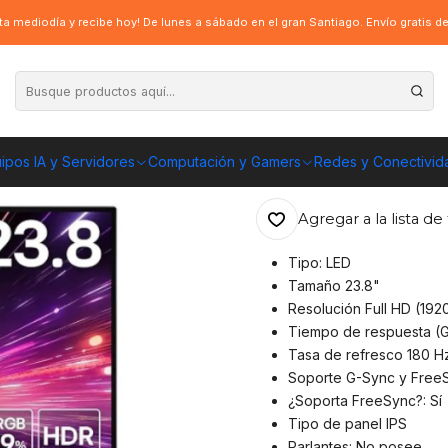
, Full HD, 180Hz, 1ms
a mediodía y recibe hoy! De lunes a sábado en el gran Santiago. Envío gratis 
|
Monitor LG Ultr
180Hz, 1ms
ipos IA y Servidores
Computación y Gamers
Redes y Conectivid
ENVÍO GRATIS A TOD
Agregar a la lista de 
Tipo: LED
Tamaño 23.8"
Resolución Full HD (19
Tiempo de respuesta (G
Tasa de refresco 180 H
Soporte G-Sync y FreeS
¿Soporta FreeSync?: Sí
Tipo de panel IPS
Parlantes: No posee