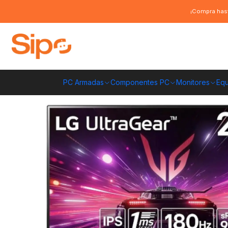
Inicio
Monitores
Monitores
Monitor LG UltraGear 24GS60F-B, 24" IPS
¡Compra hast
PC Armadas
Componentes PC
Monitores
Equ