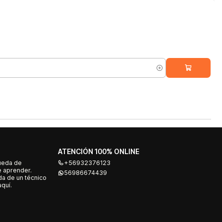
ATENCIÓN 100% ONLINE
ueda de
+56932376123
e aprender.
56986674439
a de un técnico
quí.