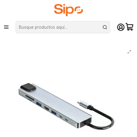
¡Compra hasta mediodía y recibe hoy! De lunes a sábado en el gran
Santiago. Envío gratis desde $29.990
Inicio
Monitores
Adaptadores de vídeo
Adaptador Hub 8 En 1 Tipo C a Usb, HDMI, RJ45, PD, Tipo C, SD/TF Para
Win/Mac