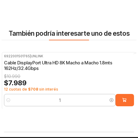
También podría interesarte uno de estos
6922001501765
|
UNLINK
-27%
OFF
Cable DisplayPort Ultra HD 8K Macho a Macho 1.8mts
162Hz/32.4Gbps
$10.990
$7.989
12 cuotas de
$708
sin interés
Cantidad