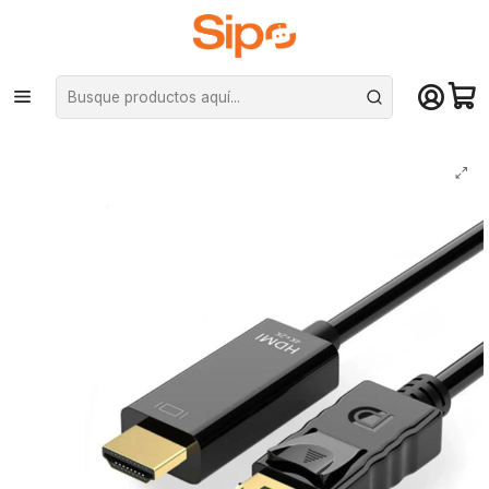
¡Compra hasta mediodía y recibe hoy! De lunes a sábado en el gran
Santiago. Envío gratis desde $29.990
Inicio
Monitores
Cables HDMI y Displayport
Cable Display Port a HDMI Ulink 4K, 2K @60Hz De 1.8mts