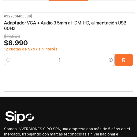
6922001400389
|
-47%
OFF
Adaptador VGA + Audio 3.5mm a HDMI HD, alimentación USB
60Hz
$16.990
$8.990
12 cuotas de
$797
sin interés
Cantidad
Somos INVERSIONES SIPO SPA, una empresa con más de 5 años en el
mercado, trabajando con marcas reconocidas a nivel nacional e