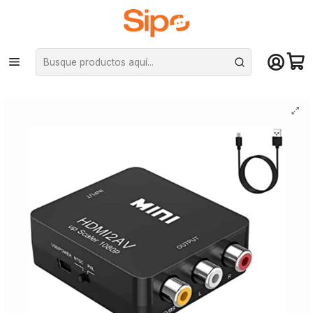
¡Compra hasta mediodía y recibe hoy! De lunes a sábado en el gran
Santiago. Envío gratis desde $29.990
Inicio
Monitores
Adaptadores de vídeo
Conversor HDMI a RCA / AV (hembra)