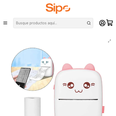
¡Compra hasta mediodía y recibe hoy! De lunes a sábado en el gran
Santiago. Envío gratis desde $29.990
Inicio
Otras categorías
Impresoras
Mini Impresora Térmica Portátil, Bluetooth (Android, iOS) - Pink