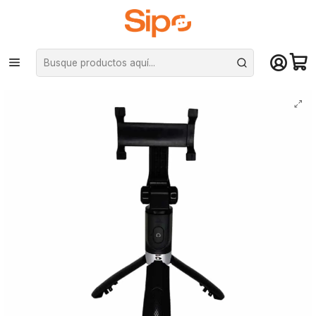
¡Compra hasta mediodía y recibe hoy! De lunes a sábado en el gran
Santiago. Envío gratis desde $29.990
Inicio
Otras categorías
Trípodes
Trípode - bastón selfie stick - L01