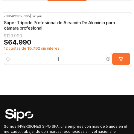
7895623028165
|
Tik you
-50%
OFF
Súper Trípode Profesional de Aleación De Aluminio para
cámara profesional
$129.990
$64.990
12 cuotas de
$5.762
sin interés
Cantidad
Somos INVERSIONES SIPO SPA, una empresa con más de 5 años en el
mercado, trabajando con marcas reconocidas a nivel nacional e