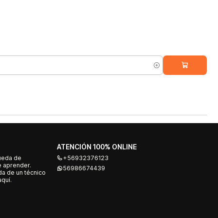
ATENCIÓN 100% ONLINE
ueda de
+56932376123
e aprender.
56986674439
a de un técnico
quí.