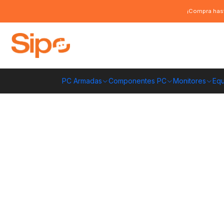
Inicio
Computación y Gamers
Almacenamiento portátil
MicroSD
Mem
¡Compra hast
PC Armadas
Componentes PC
Monitores
Equ