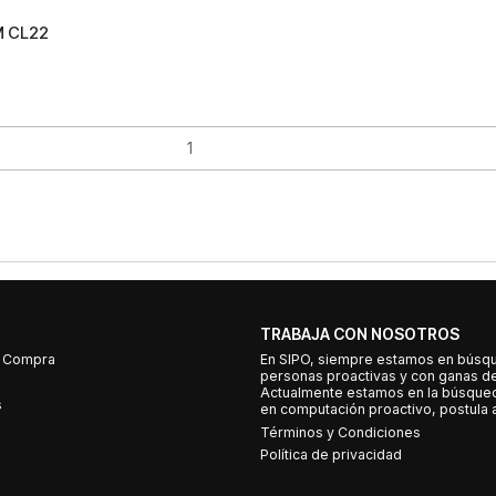
M CL22
TRABAJA CON NOSOTROS
e Compra
En SIPO, siempre estamos en búsq
personas proactivas y con ganas d
Actualmente estamos en la búsqued
s
en computación proactivo, postula a
Términos y Condiciones
Política de privacidad