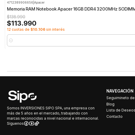
4712389906656
|
Apacer
-18%
OFF
Memoria RAM Notebook Apacer 16GB DDR4 3200MHz SODIM
$138.990
$113.990
12 cuotas de
$10.106
sin interés
Cantidad
NAVEGACIÓN
Seguimineto d
Blog
Somos INVERSIONES SIPO SPA, una empresa con
Lista de Deseo
más de 5 años en el mercado, trabajando con
Contacto
marcas reconocidas a nivel nacional e internacional.
Síguenos