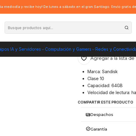
oria SanDisk Micro SD Clase 10 – 64GB
a mediodía y recibe hoy! De lunes a sábado en el gran Santiago. Envío gratis 
|
Memoria SanDisk
ENVÍO GRATIS A TOD
ipos IA y Servidores
Computación y Gamers
Redes y Conectivid
Agregar a la lista de 
Marca: Sandisk
Clase 10
Capacidad: 64GB
Velocidad de lectura: h
COMPARTIR ESTE PRODUCTO
Despachos
Garantía