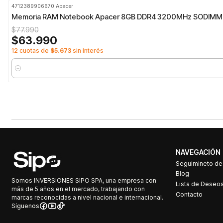
4712389906670
|
Apacer
-18%
OFF
Memoria RAM Notebook Apacer 8GB DDR4 3200MHz SODIMM
$77.990
$63.990
12 cuotas de
$5.673
sin interés
Cantidad
NAVEGACIÓN
Seguimineto d
Blog
Somos INVERSIONES SIPO SPA, una empresa con
Lista de Deseo
más de 5 años en el mercado, trabajando con
Contacto
marcas reconocidas a nivel nacional e internacional.
Síguenos