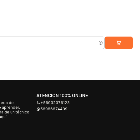
ATENCIÓN 100% ONLINE
ueda de
+56932376123
e aprender.
56986674439
a de un técnico
quí.