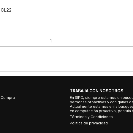
 CL22
TRABAJA CON NOSOTROS
e Compra
En SIPO, siempre estamos en búsq
personas proactivas y con ganas d
Actualmente estamos en la búsqued
s
en computación proactivo, postula a
Términos y Condiciones
Política de privacidad