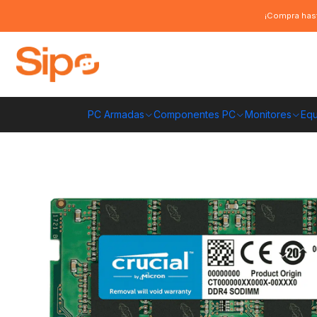
Inicio
Componentes PC
Ram
DDR4 Notebook
Memoria Ram Crucial
¡Compra hast
PC Armadas
Componentes PC
Monitores
Equ