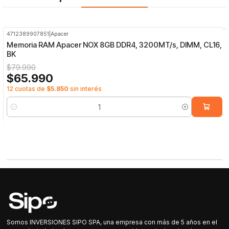
4712389907851
|
Apacer
-18%
OFF
Memoria RAM Apacer NOX 8GB DDR4, 3200MT/s, DIMM, CL16,
BK
$79.990
$65.990
12 cuotas de
$5.850
sin interés
Cantidad
Somos INVERSIONES SIPO SPA, una empresa con más de 5 años en el