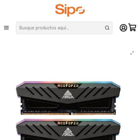
¡Compra hasta mediodía y recibe hoy! De lunes a sábado en el gran
Santiago. Envío gratis desde $29.990
Inicio
Componentes PC
Ram
DDR4 Pc Escritorio
Kit Memoria Ram Neo Forza MARS RGB 2X8GB (16GB) DDR4 DRAM,
3200mhz