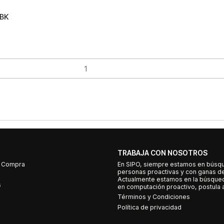
 BK
TRABAJA CON NOSOTROS
e Compra
En SIPO, siempre estamos en búsq
personas proactivas y con ganas d
Actualmente estamos en la búsqued
s
en computación proactivo, postula a
Términos y Condiciones
Política de privacidad