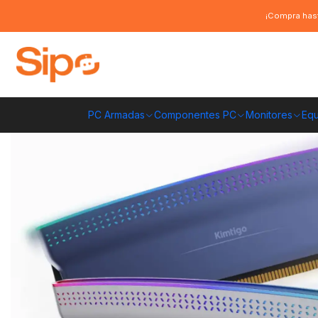
Inicio
Componentes PC
Ram
DDR4 Pc Escritorio
Kit Memoria Ram 
¡Compra hast
PC Armadas
Componentes PC
Monitores
Equ