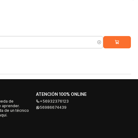
ATENCIÓN 100% ONLINE
ueda de
+56932376123
e aprender.
56986674439
a de un técnico
quí.