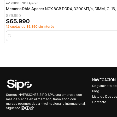
4712389907851
|
Apacer
-18%
OFF
Memoria RAM Apacer NOX 8GB DDR4, 3200MT/s, DIMM, CL16,
$79.990
$65.990
12 cuotas de
$5.850
sin interés
Cantidad
NAVEGACIÓN
Seguimineto d
Blog
Somos INVERSIONES SIPO SPA, una empresa con
Lista de Deseo
más de 5 años en el mercado, trabajando con
Contacto
marcas reconocidas a nivel nacional e internacional.
Síguenos