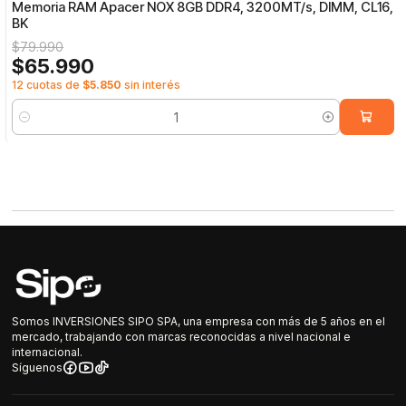
Memoria RAM Apacer NOX 8GB DDR4, 3200MT/s, DIMM, CL16,
BK
$79.990
$65.990
12 cuotas de
$5.850
sin interés
Cantidad
Somos INVERSIONES SIPO SPA, una empresa con más de 5 años en el
mercado, trabajando con marcas reconocidas a nivel nacional e
internacional.
Síguenos