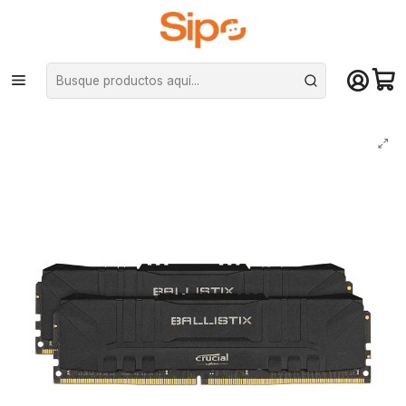
¡Compra hasta mediodía y recibe hoy! De lunes a sábado en el gran
Santiago. Envío gratis desde $29.990
Inicio
Componentes PC
Ram
DDR4 Pc Escritorio
Kit Memoria Ram Crucial Ballistix 16GB (2x 8GB, DDR4, 3200MHz) - Negro