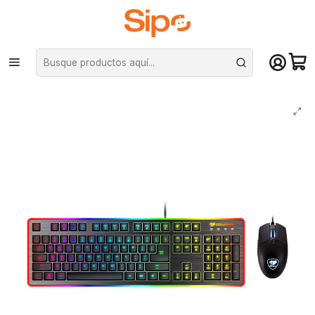
¡Compra hasta mediodía y recibe hoy! De lunes a sábado en el gran
Santiago. Envío gratis desde $29.990
Inicio
Computación y Gamers
Mouse
Kit Gamer Cougar Deathfire EX, Teclado + Mouse RGB