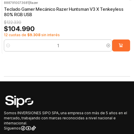
8887910073681
|
Razer
-14%
OFF
Teclado Gamer Mecánico Razer Huntsman V3 X Tenkeyless
80% RGB USB
$122.330
$104.990
12 cuotas de
$9.308
sin interés
Cantidad
Somos INVERSIONES SIPO SPA, una empresa con más de 5 años en el
mercado, trabajando con marcas reconocidas a nivel nacional e
internacional.
Síguenos