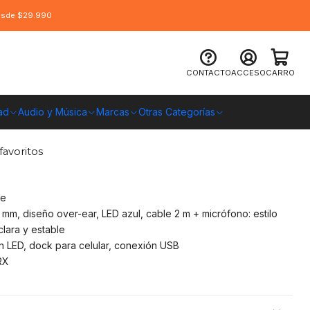
desde $29.990
lex: Teclado + Audífonos + Mouse +
CONTACTO
ACCESO
CARRO
ad
Audio y Música
Marcas
Otras Categorías
O CHILE
favoritos
te
mm, diseño over-ear, LED azul, cable 2 m + micrófono: estilo
lara y estable
ón LED, dock para celular, conexión USB
RX