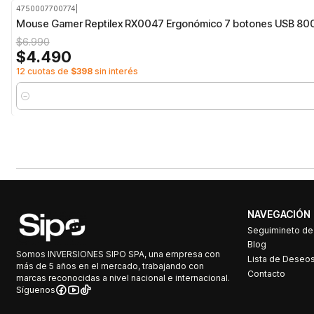
4750007700774
|
-36%
OFF
Mouse Gamer Reptilex RX0047 Ergonómico 7 botones USB 80
$6.990
$4.490
12 cuotas de
$398
sin interés
Cantidad
NAVEGACIÓN
Seguimineto d
Blog
Somos INVERSIONES SIPO SPA, una empresa con
Lista de Deseo
más de 5 años en el mercado, trabajando con
Contacto
marcas reconocidas a nivel nacional e internacional.
Síguenos