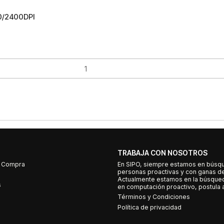
0/2400DPI
TRABAJA CON NOSOTROS
e Compra
En SIPO, siempre estamos en búsq
personas proactivas y con ganas d
Actualmente estamos en la búsqued
s
en computación proactivo, postula a
Términos y Condiciones
Política de privacidad