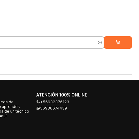
ATENCIÓN 100% ONLINE
ueda de
+56932376123
e aprender.
56986674439
a de un técnico
quí.