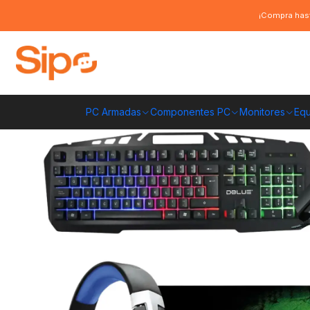
Inicio
Computación y Gamers
Teclados
Mecánicos
Kit 4 en 1 Rept
¡Compra hast
PC Armadas
Componentes PC
Monitores
Equ