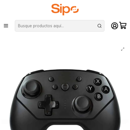
¡Compra hasta mediodía y recibe hoy! De lunes a sábado en el gran
Santiago. Envío gratis desde $29.990
Inicio
Computación y Gamers
Joystick y simuladores
Joysticks
Control Joystick mando Mind inalámbrico para N-Switch / Switch lite / PS3
/ android