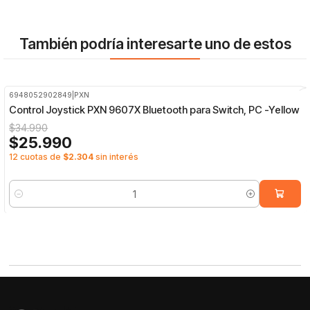
También podría interesarte uno de estos
6948052902849
|
PXN
-26%
OFF
Control Joystick PXN 9607X Bluetooth para Switch, PC -Yellow
$34.990
$25.990
12 cuotas de
$2.304
sin interés
Cantidad