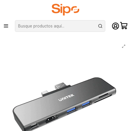
¡Compra hasta mediodía y recibe hoy! De lunes a sábado en el gran
Santiago. Envío gratis desde $29.990
Inicio
Monitores
Adaptadores de vídeo
HUB Unitek 6 en 1 para Surface Pro (HDMI, Mini DPort, USB 3.1, MicroSD)