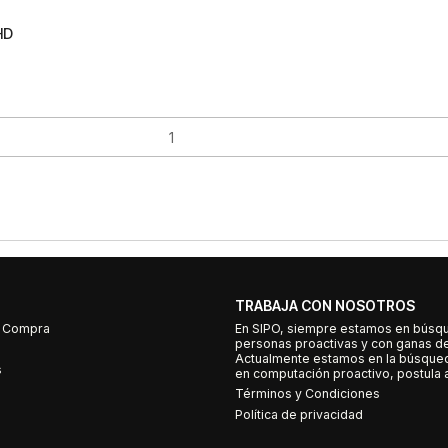
HD
TRABAJA CON NOSOTROS
e Compra
En SIPO, siempre estamos en búsq
personas proactivas y con ganas d
Actualmente estamos en la búsqued
s
en computación proactivo, postula a
Términos y Condiciones
Política de privacidad