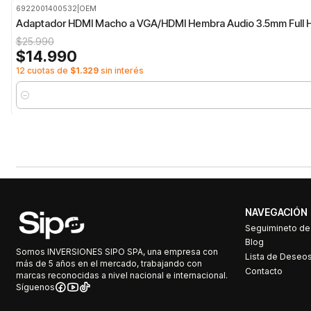
6922001400532
|
OEM
-42%
OFF
Adaptador HDMI Macho a VGA/HDMI Hembra Audio 3.5mm Full 
$25.990
$14.990
12 cuotas de
$1.329
sin interés
Cantidad
NAVEGACIÓN
Seguimineto d
Blog
Somos INVERSIONES SIPO SPA, una empresa con
Lista de Deseo
más de 5 años en el mercado, trabajando con
Contacto
marcas reconocidas a nivel nacional e internacional.
Síguenos