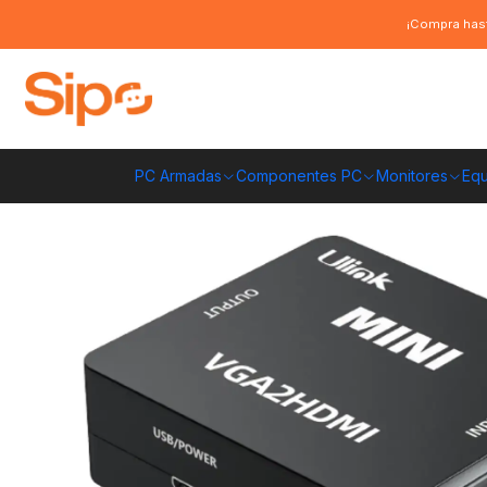
Inicio
Monitores
Adaptadores de vídeo
Adaptador VGA + Audio 3.5m
¡Compra hast
PC Armadas
Componentes PC
Monitores
Equ