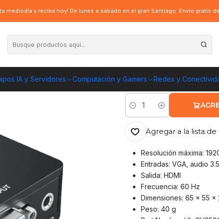
m a HDMI HD, alimentación USB 60Hz
a mediodía y recibe hoy! De lunes a sábado en el gran Santiago. Envío gratis 
|
Adaptador VGA 
alimentación U
ipos IA y Servidores
Computación y Gamers
Redes y Conectivid
ENVÍO GRATIS A TOD
AGRE
Cantidad
Agregar a la lista de 
Resolución máxima: 192
Entradas: VGA, audio 3.
Salida: HDMI
Frecuencia: 60 Hz
Dimensiones: 65 x 55 x
Peso: 40 g