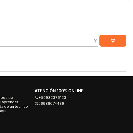
ATENCIÓN 100% ONLINE
ueda de
+56932376123
e aprender.
56986674439
a de un técnico
quí.