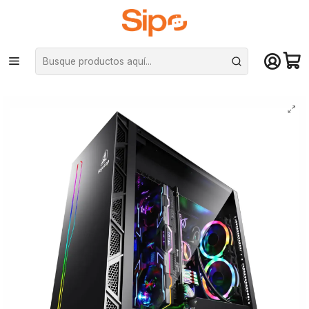
¡Compra hasta mediodía y recibe hoy! De lunes a sábado en el gran
Santiago. Envío gratis desde $29.990
Inicio
Componentes PC
Gabinete
ATX
Gabinete Segotep K1 Full Tower Frontal Con Franja Rgb - negro