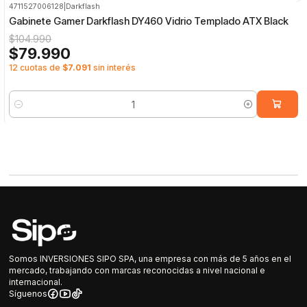
4711527006128
|
Darkflash
-24%
OFF
Gabinete Gamer Darkflash DY460 Vidrio Templado ATX Black
$104.990
$79.990
12 cuotas de
$7.091
sin interés
Cantidad
Somos INVERSIONES SIPO SPA, una empresa con más de 5 años en el
mercado, trabajando con marcas reconocidas a nivel nacional e
internacional.
Síguenos