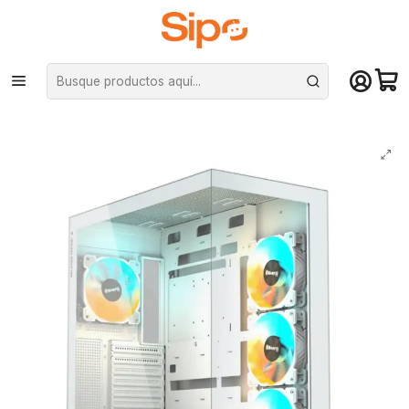
¡Compra hasta mediodía y recibe hoy! De lunes a sábado en el gran
Santiago. Envío gratis desde $29.990
Inicio
Componentes PC
Gabinete
ATX
Gabinete Gamer Gigabyte C500 Panoramic Blanco Vidrio templado ATX
4Fan