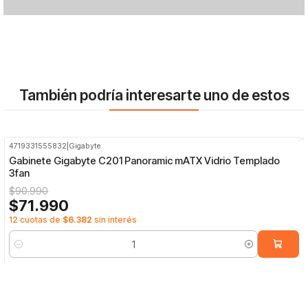
También podría interesarte uno de estos
4719331555832
|
Gigabyte
-21%
OFF
Gabinete Gigabyte C201 Panoramic mATX Vidrio Templado
3fan
$90.990
$71.990
12 cuotas de
$6.382
sin interés
Cantidad