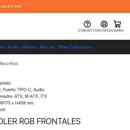
desde $29.990
 ATX, Diamond Design RGB - Sin
CONTACTO
ACCESO
CARRO
ad
Audio y Música
Marcas
Otras Categorías
O CHILE
favoritos
mplado.
0, Puerto TIPO-C, Audio.
a madre: ATX, M-ATX, ITX
x W175 x H408 mm.
esh
OLER RGB FRONTALES