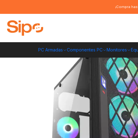
Inicio
Componentes PC
Gabinete
ATX
Gabinete Gamer ATX, Diamon
¡Compra hast
PC Armadas
Componentes PC
Monitores
Equ