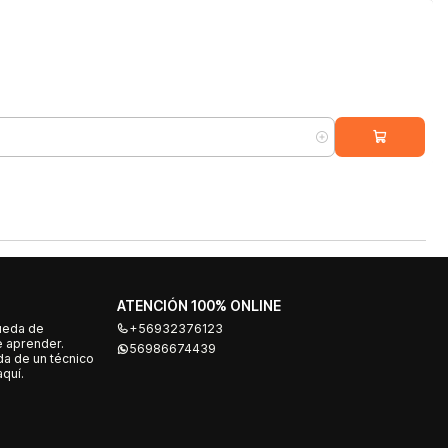
ATENCIÓN 100% ONLINE
ueda de
+56932376123
e aprender.
56986674439
a de un técnico
quí.