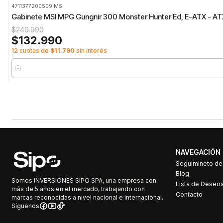
4711377200509
|
MSI
-47%
OFF
Gabinete MSI MPG Gungnir 300 Monster Hunter Ed, E-ATX - AT
$249.990
$132.990
12 cuotas de
$11.790
sin interés
Cantidad
NAVEGACIÓN
Seguimineto d
Blog
Somos INVERSIONES SIPO SPA, una empresa con
Lista de Deseo
más de 5 años en el mercado, trabajando con
Contacto
marcas reconocidas a nivel nacional e internacional.
Síguenos