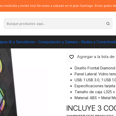
d Design RGB - Sin Cooler
a mediodía y recibe hoy! De lunes a sábado en el gran Santiago. Envío gratis 
|
Gabinete Gamer
Cooler
ipos IA y Servidores
Computación y Gamers
Redes y Conectivid
ENVÍO GRATIS A TOD
Agregar a la lista de 
Diseño Frontal Diamond
Panel Lateral: Vidrio te
USB: 1 USB 3.0, 1 USB 1.
Especificaciones tarjet
Tamaño de caja: L325 
Material: ABS + Metal M
INCLUYE 3 CO