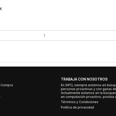
X
TRABAJA CON NOSOTROS
e Compra
En SIPO, siempre estamos en búsq
personas proactivas y con ganas d
Actualmente estamos en la búsqued
s
en computación proactivo, postula a
Términos y Condiciones
Política de privacidad