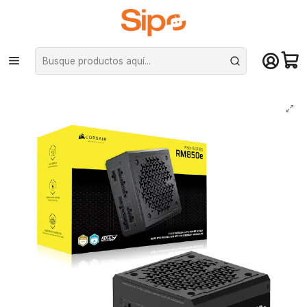
¡Compra hasta mediodía y recibe hoy! De lunes a sábado en el gran
Santiago. Envío gratis desde $29.990
Inicio
Componentes PC
Fuentes de Poder
Modulares
Fuente de Poder Corsair RM850E 850W, 80+ Gold, Modular