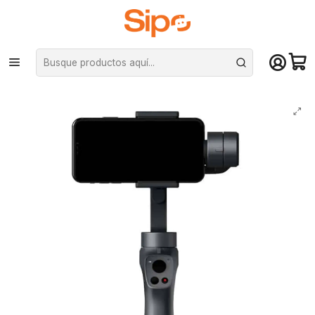
¡Compra hasta mediodía y recibe hoy! De lunes a sábado en el gran
Santiago. Envío gratis desde $29.990
Inicio
Otras categorías
Soporte celulares, tables y notebooks
Estabilizador de Celular Tipo Gimbal 3 Ejes Dblue