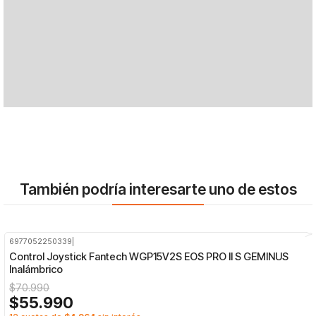
También podría interesarte uno de estos
6977052250339
|
-21%
OFF
Control Joystick Fantech WGP15V2S EOS PRO II S GEMINUS
Inalámbrico
$70.990
$55.990