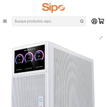
¡Compra hasta mediodía y recibe hoy! De lunes a sábado en el gran
Santiago. Envío gratis desde $29.990
Inicio
Equipos IA y Servidores
Mini Servidores
Mini Server 8600G — Servidor NAS con Pantalla | Nube Privada