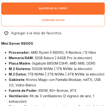
AGREGAR AL CARRO
COMPRAR AHORA
Agregar a la lista de favoritos
Mini Server 8600G
Procesador:
AMD Ryzen 5 8600G, 6 Núcleos / 12 Hilos
Memoria RAM:
32GB Básico | 64GB Pro (a elección)
Placa Madre:
Gigabyte B850M D3HP, AMD AM5, DDR5
M.2 Sistema:
500GB NVMe | 1TB NVMe (a elección)
M.2 Datos:
1TB NVMe | 2TB NVMe | 4TB NVMe (a elección)
Gabinete:
Kronos Magic con Pantalla Modular, mATX, USB
3.0, Vidrio Blanco
Fuente de Poder:
650W, 80+ Bronze, ATX
Ventilación:
Kit de 3 ventiladores (2 ingreso de aire, 1
extracción)