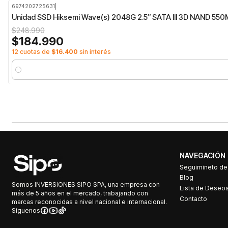
6974202725631
|
-26%
OFF
Unidad SSD Hiksemi Wave(s) 2048G 2.5″ SATA III 3D NAND 550
$248.990
$184.990
12 cuotas de
$16.400
sin interés
Cantidad
NAVEGACIÓN
Seguimineto d
Blog
Somos INVERSIONES SIPO SPA, una empresa con
Lista de Deseo
más de 5 años en el mercado, trabajando con
Contacto
marcas reconocidas a nivel nacional e internacional.
Síguenos