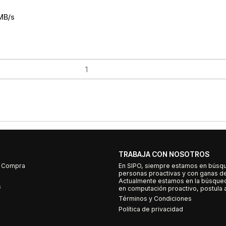
MB/s
TRABAJA CON NOSOTROS
e Compra
En SIPO, siempre estamos en búsq
personas proactivas y con ganas d
Actualmente estamos en la búsqued
s
en computación proactivo, postula a
Términos y Condiciones
Política de privacidad