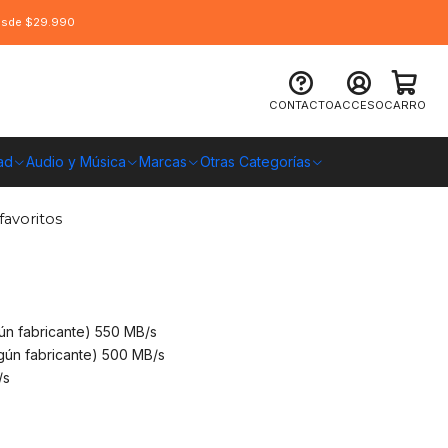
desde $29.990
ucial BX500 - 500 GB (SSD, SATA,
CONTACTO
ACCESO
CARRO
ad
Audio y Música
Marcas
Otras Categorías
O CHILE
favoritos
ún fabricante) 550 MB/s
egún fabricante) 500 MB/s
/s