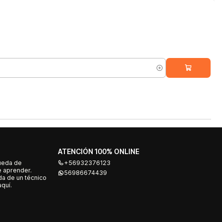
ATENCIÓN 100% ONLINE
ueda de
+56932376123
e aprender.
56986674439
a de un técnico
quí.