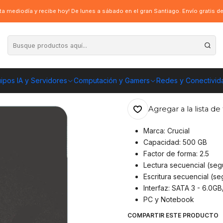
sco Sólido Crucial BX500 - 500 GB (SSD, SATA, 540/500 MB/s)
a mediodía y recibe hoy! De lunes a sábado en el gran Santiago. Envío gratis 
|
Disco Sólido Cr
540/500 MB/s)
ipos IA y Servidores
Computación y Gamers
Redes y Conectivid
ENVÍO GRATIS A TOD
Agregar a la lista de 
Marca: Crucial
Capacidad: 500 GB
Factor de forma: 2.5
Lectura secuencial (seg
Escritura secuencial (s
Interfaz: SATA 3 - 6.0GB
PC y Notebook
COMPARTIR ESTE PRODUCTO