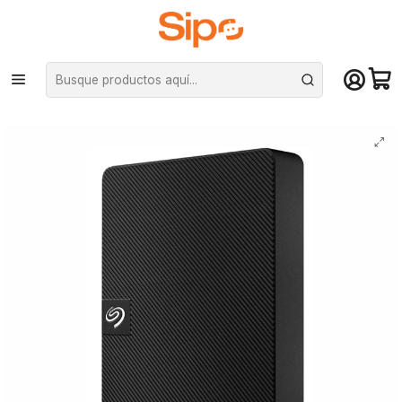
¡Compra hasta mediodía y recibe hoy! De lunes a sábado en el gran
Santiago. Envío gratis desde $29.990
Inicio
Computación y Gamers
Almacenamiento portátil
SSD Portátil
Disco Duro Seagate Externo Portátil Expansión 4TB USB 3.0 - 2.5"