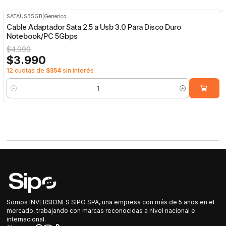
SATAUSB5GB
|
Generico
-20%
OFF
Cable Adaptador Sata 2.5 a Usb 3.0 Para Disco Duro
Notebook/PC 5Gbps
$4.990
$3.990
12 cuotas de
$354
sin interés
Cantidad
Somos INVERSIONES SIPO SPA, una empresa con más de 5 años en el
mercado, trabajando con marcas reconocidas a nivel nacional e
internacional.