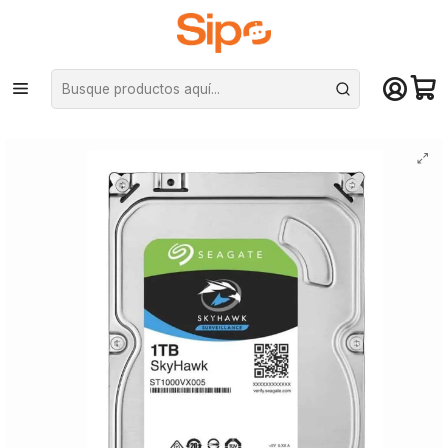
¡Compra hasta mediodía y recibe hoy! De lunes a sábado en el gran
Santiago. Envío gratis desde $29.990
Inicio
Componentes PC
Unidad de Estado Sólido (SSD)
HDD 3.5
Disco duro interno Seagate Skyhawk 1TB, 3.5" - Surveillance