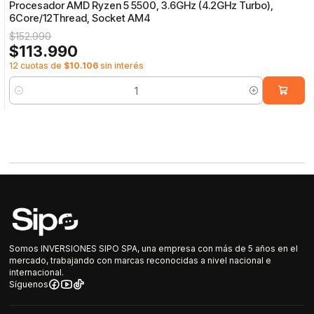
Procesador AMD Ryzen 5 5500, 3.6GHz (4.2GHz Turbo),
6Core/12Thread, Socket AM4
$152.990
$113.990
12 cuotas de
$10.106
sin interés
Cantidad
Somos INVERSIONES SIPO SPA, una empresa con más de 5 años en el
mercado, trabajando con marcas reconocidas a nivel nacional e
internacional.
Síguenos