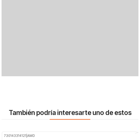
También podría interesarte uno de estos
730143314121
|
AMD
-25%
OFF