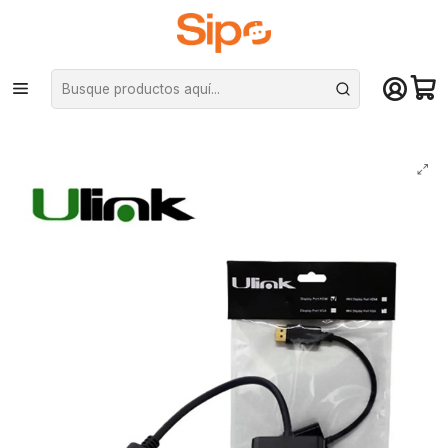
¡Compra hasta mediodía y recibe hoy! De lunes a sábado en el gran
Santiago. Envío gratis desde $29.990
Inicio
Monitores
Adaptadores de vídeo
Conversor Adaptador de Video Display Port Macho a HDMI Hembra -
Ulink