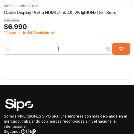
6922001501932
|
OEM
-46%
OFF
Cable Display Port a HDMI Ulink 4K, 2K @60Hz De 1.8mts
$12.990
$6.990
12 cuotas de
$620
sin interés
Cantidad
Somos INVERSIONES SIPO SPA, una empresa con más de 5 años en el
mercado, trabajando con marcas reconocidas a nivel nacional e
internacional.
Síguenos