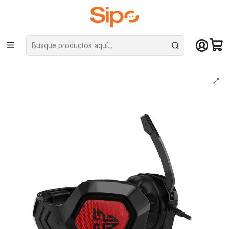
¡Compra hasta mediodía y recibe hoy! De lunes a sábado en el gran
Santiago. Envío gratis desde $29.990
Inicio
Computación y Gamers
Audífonos
Audífonos Fantech Omni MH83, multiplataforma, Black Edition