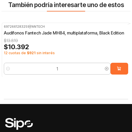
También podría interesarte uno de estos
6972661283259
|
FANTECH
-25%
OFF
Audífonos Fantech Jade MH84, multiplataforma, Black Edition
$13.819
$10.392
12 cuotas de
$921
sin interés
Cantidad