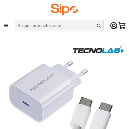
¡Compra hasta mediodía y recibe hoy! De lunes a sábado en el gran
Santiago. Envío gratis desde $29.990
Inicio
Redes y conectividad
Cables y Cargadores celular
Cargador Tecnolab TL094 + Cable Tipo C a Tipo C - carga rápida