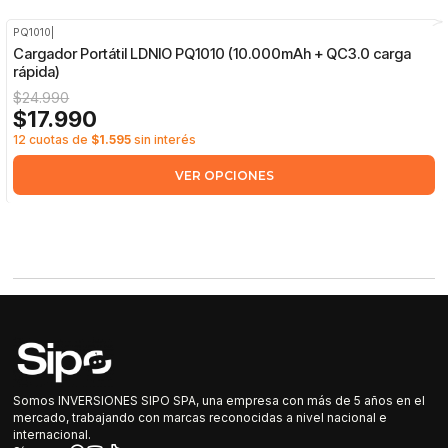
PQ1010
|
-28%
OFF
Cargador Portátil LDNIO PQ1010 (10.000mAh + QC3.0 carga
rápida)
$24.990
$17.990
12 cuotas de
$1.595
sin interés
VER OPCIONES
Somos INVERSIONES SIPO SPA, una empresa con más de 5 años en el
mercado, trabajando con marcas reconocidas a nivel nacional e
internacional.