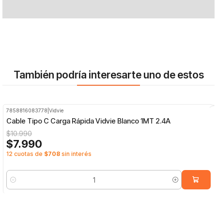
También podría interesarte uno de estos
7858816083778
|
Vidvie
-27%
OFF
Cable Tipo C Carga Rápida Vidvie Blanco 1MT 2.4A
$10.990
$7.990
12 cuotas de
$708
sin interés
Cantidad