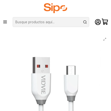
¡Compra hasta mediodía y recibe hoy! De lunes a sábado en el gran
Santiago. Envío gratis desde $29.990
Inicio
Redes y conectividad
Cables de datos y extensiones
Cable Micro Usb Carga Rápida Vidvie Blanco 1MT 2.4A