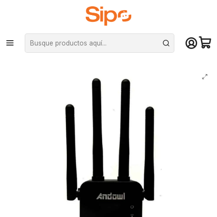
¡Compra hasta mediodía y recibe hoy! De lunes a sábado en el gran
Santiago. Envío gratis desde $29.990
Inicio
Redes y conectividad
Wifi y adaptadores
Repetidor Inalámbrico Wifi Andowl Q-A45 - 4 Antenas externas