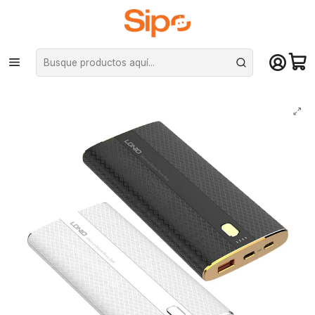
¡Compra hasta mediodía y recibe hoy! De lunes a sábado en el gran
Santiago. Envío gratis desde $29.990
Inicio
Redes y conectividad
Cables y Cargadores celular
Cargador Portátil LDNIO PQ1010 (10.000mAh + QC3.0 carga rápida)