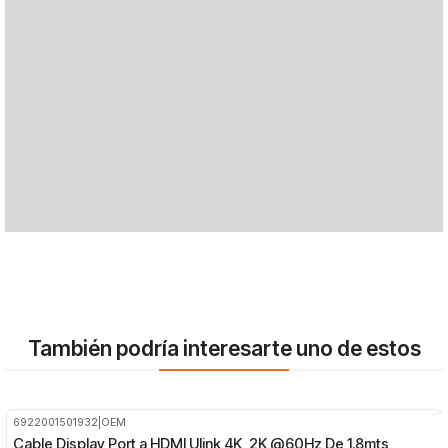
También podría interesarte uno de estos
6922001501932
|
OEM
-46%
OFF
Cable Display Port a HDMI Ulink 4K, 2K @60Hz De 1.8mts