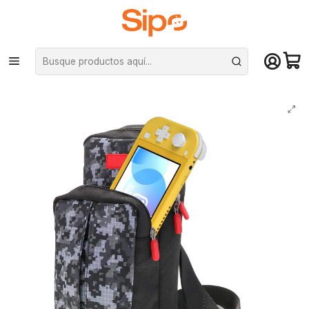
¡Compra hasta mediodía y recibe hoy! De lunes a sábado en el gran
Santiago. Envío gratis desde $29.990
Inicio
Otras categorías
Bolsos y fundas
Bolso de hombro Iplay para Nintendo Switch - Camuflado