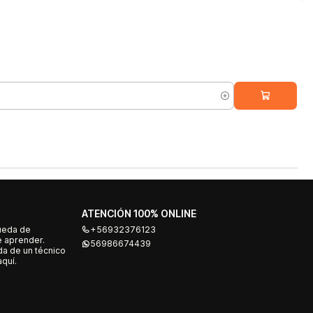
ATENCIÓN 100% ONLINE
ueda de
+56932376123
e aprender.
56986674439
a de un técnico
quí.