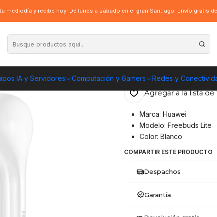
ei Freebuds Lite Blancos
a mediodía y recibe hoy! De lunes a sábado en el gran Santiago. Envío gratis 
|
Auriculares Blu
ENVÍO GRATIS A TOD
ipos IA y Servidores
Computación y Gamers
Redes y Conectivid
Agregar a la lista de 
Marca: Huawei
Modelo: Freebuds Lite
Color: Blanco
COMPARTIR ESTE PRODUCTO
Despachos
Garantía