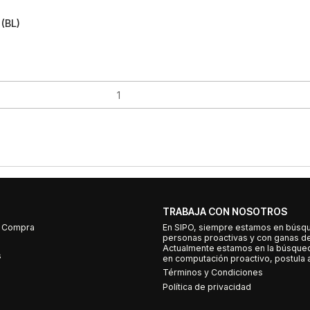
 (BL)
TRABAJA CON NOSOTROS
e Compra
En SIPO, siempre estamos en búsq
personas proactivas y con ganas d
Actualmente estamos en la búsqued
s
en computación proactivo, postula a
Términos y Condiciones
Política de privacidad