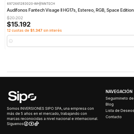
6972661283020-WH
|
FANTECH
-25%
OFF
Audífonos Fantech Visage II HG17s, Estereo, RGB, Space Edition
$20.202
$15.192
12 cuotas de
$1.347
sin interés
Cantidad
NAVEGACIÓN
Seguimineto d
Blog
Somos INVERSIONES SIPO SPA, una empresa con
Lista de Deseo
más de 5 años en el mercado, trabajando con
Contacto
marcas reconocidas a nivel nacional e internacional.
Síguenos