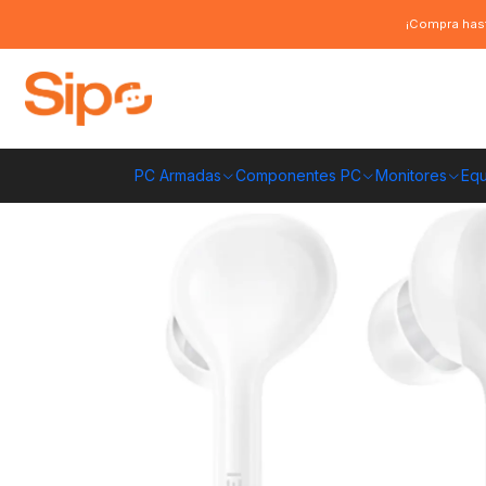
Inicio
Computación y Gamers
Audífonos
Auriculares Bluetooth Huaw
¡Compra hast
PC Armadas
Componentes PC
Monitores
Equ