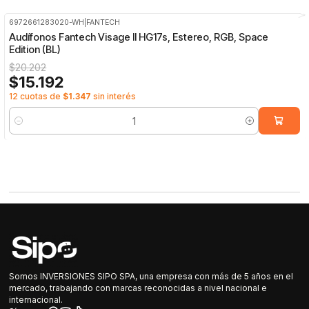
6972661283020-WH
|
FANTECH
-25%
OFF
Audífonos Fantech Visage II HG17s, Estereo, RGB, Space
Edition (BL)
$20.202
$15.192
12 cuotas de
$1.347
sin interés
Cantidad
Somos INVERSIONES SIPO SPA, una empresa con más de 5 años en el
mercado, trabajando con marcas reconocidas a nivel nacional e
internacional.