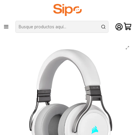
¡Compra hasta mediodía y recibe hoy! De lunes a sábado en el gran
Santiago. Envío gratis desde $29.990
Inicio
Computación y Gamers
Audífonos
Audífonos Wireless Corsair Virtuoso RGB, Sonido 7.1, White